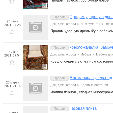
Продам пылесос, состояние новое
1
Продам ударнную дре
Продам
27 июня
Дом, дача, огород
»
Инструменты
»
Элек
2021, 17:28
Продам ударную дрель б/у в рабочем
кресло-качалка, бамбу
Продам
22 июня
Дом, дача, огород
»
Мебель
»
Мебель для
2021, 17:54
Кресло-качалка в отличном состояни
1
Ежемалина куперленд
Продам
26 марта
Дом, дача, огород
»
Садовые растения
2021, 21:16
малина чёрная , сладкая,многоурож
Газовая плита
Продам