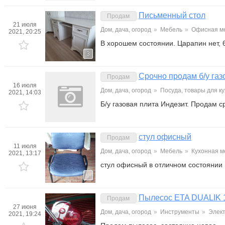
Письменный стол
Продам
21 июля
Дом, дача, огород
»
Мебель
»
Офисная м
2021, 20:25
В хорошем состоянии. Царапин нет,
3
Срочно продам б/у газ
Продам
16 июля
Дом, дача, огород
»
Посуда, товары для к
2021, 14:03
Б/у газовая плита Индезит. Продам с
стул офисный
Продам
11 июля
Дом, дача, огород
»
Мебель
»
Кухонная м
2021, 13:17
стул офисный в отличном состоянии
1
Пылесос ETA DUALIK
Продам
27 июня
Дом, дача, огород
»
Инструменты
»
Элек
2021, 19:24