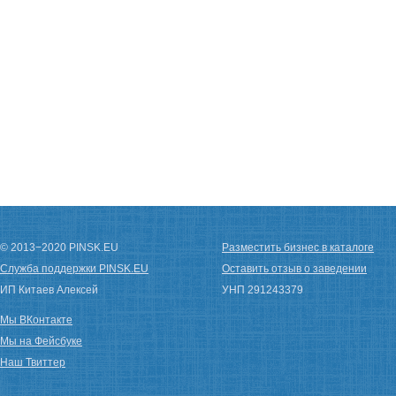
© 2013−2020 PINSK.EU
Разместить бизнес в каталоге
Служба поддержки PINSK.EU
Оставить отзыв о заведении
ИП Китаев Алексей
УНП 291243379
Мы ВКонтакте
Мы на Фейсбуке
Наш Твиттер