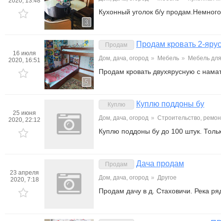
2020, 13:48
Кухонный уголок б/у продам.Немного 
3
Продам кровать 2-ярус
Продам
16 июля
Дом, дача, огород
»
Мебель
»
Мебель для
2020, 16:51
Продам кровать двухярусную с намат
5
Куплю поддоны бу
Куплю
25 июня
Дом, дача, огород
»
Строительство, ремон
2020, 22:12
Куплю поддоны бу до 100 штук. Толь
Дача продам
Продам
23 апреля
Дом, дача, огород
»
Другое
2020, 7:18
Продам дачу в д. Стаховичи. Река р