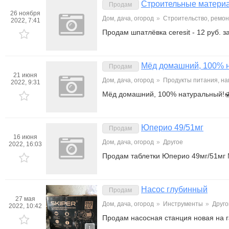
Строительные матери
Продам
26 ноября
Дом, дача, огород
»
Строительство, ремон
2022, 7:41
Продам шпатлёвка ceresit - 12 руб. з
Мёд домашний, 100% 
Продам
21 июня
Дом, дача, огород
»
Продукты питания, на
2022, 9:31
Мёд домашний, 100% натуральный!🍯
Юперио 49/51мг
Продам
16 июня
Дом, дача, огород
»
Другое
2022, 16:03
Продам таблетки Юперио 49мг/51мг №
Насос глубинный
Продам
27 мая
Дом, дача, огород
»
Инструменты
»
Друго
2022, 10:42
Продам насосная станция новая на г
1