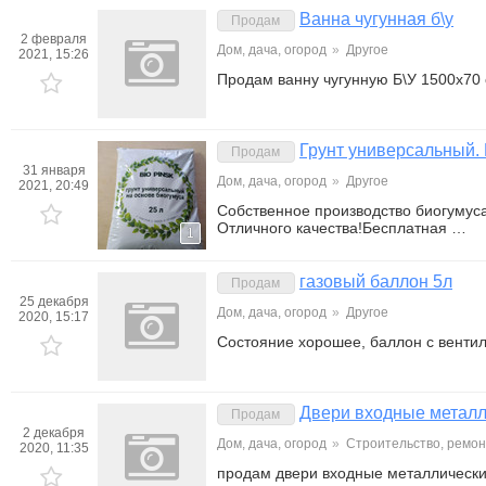
Ванна чугунная б\у
Продам
2 февраля
Дом, дача, огород
»
Другое
2021, 15:26
Продам ванну чугунную Б\У 1500х70 
Грунт универсальный.
Продам
31 января
Дом, дача, огород
»
Другое
2021, 20:49
Собственное производство биогумуса
Отличного качества!Бесплатная …
1
газовый баллон 5л
Продам
25 декабря
Дом, дача, огород
»
Другое
2020, 15:17
Состояние хорошее, баллон с венти
Двери входные металл
Продам
2 декабря
Дом, дача, огород
»
Строительство, ремон
2020, 11:35
продам двери входные металлически