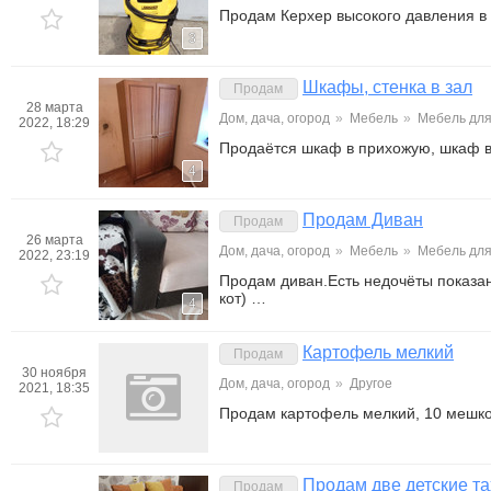
Продам Керхер высокого давления в
3
Шкафы, стенка в зал
Продам
28 марта
Дом, дача, огород
»
Мебель
»
Мебель для
2022, 18:29
Продаётся шкаф в прихожую, шкаф в
4
Продам Диван
Продам
26 марта
Дом, дача, огород
»
Мебель
»
Мебель для
2022, 23:19
Продам диван.Есть недочёты показа
кот) …
4
Картофель мелкий
Продам
30 ноября
Дом, дача, огород
»
Другое
2021, 18:35
Продам картофель мелкий, 10 мешко
Продам две детские та
Продам