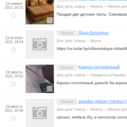
10 ноября
Дом, дача, огород
»
Мебель
»
Мебель для
2021, 20:15
Продам две детские тахты. Самовыв
2
Дача Бердуны
Продам
23 октября
Дом, дача, огород
»
Другое
2021, 16:24
https://re.kufar.by/vi/brestskaya-obla
Карниз потолочный
Продам
28 августа
Дом, дача, огород
»
Предметы интерьера
2021, 20:02
Карниз потолочный длиной 3м коричн
1
шкафы,диван стенка,с
Продам
28 августа
Дом, дача, огород
»
Мебель
»
Мебель для
2021, 16:58
срочно, мебель б\у, в неплохом сост