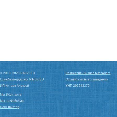
© 2013−2020 PINSK.EU
Разместить бизнес в каталоге
Служба поддержки PINSK.EU
Оставить отзыв о заведении
ИП Китаев Алексей
УНП 291243379
Мы ВКонтакте
Мы на Фейсбуке
Наш Твиттер