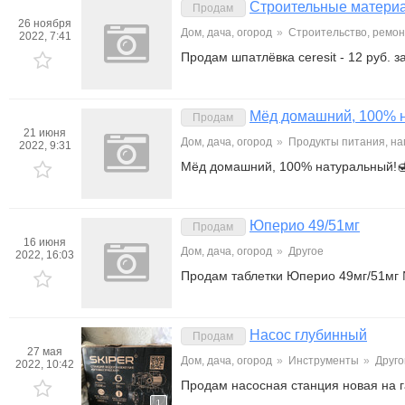
Строительные матери
Продам
26 ноября
Дом, дача, огород
»
Строительство, ремон
2022, 7:41
Продам шпатлёвка ceresit - 12 руб. з
Мёд домашний, 100% 
Продам
21 июня
Дом, дача, огород
»
Продукты питания, на
2022, 9:31
Мёд домашний, 100% натуральный!🍯
Юперио 49/51мг
Продам
16 июня
Дом, дача, огород
»
Другое
2022, 16:03
Продам таблетки Юперио 49мг/51мг №
Насос глубинный
Продам
27 мая
Дом, дача, огород
»
Инструменты
»
Друго
2022, 10:42
Продам насосная станция новая на г
1