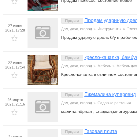
Продам пылесос, состояние новое
1
Продам ударнную дре
Продам
27 июня
Дом, дача, огород
»
Инструменты
»
Элек
2021, 17:28
Продам ударную дрель б/у в рабочем
кресло-качалка, бамбу
Продам
22 июня
Дом, дача, огород
»
Мебель
»
Мебель для
2021, 17:54
Кресло-качалка в отличном состояни
1
Ежемалина куперленд
Продам
26 марта
Дом, дача, огород
»
Садовые растения
2021, 21:16
малина чёрная , сладкая,многоурож
Газовая плита
Продам