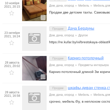
10 ноября
Дом, дача, огород
»
Мебель
»
Мебель для
2021, 20:15
Продам две детские тахты. Самовыв
2
Дача Бердуны
Продам
23 октября
Дом, дача, огород
»
Другое
2021, 16:24
https://re.kufar.by/vi/brestskaya-obla
Карниз потолочный
Продам
28 августа
Дом, дача, огород
»
Предметы интерьера
2021, 20:02
Карниз потолочный длиной 3м коричн
1
шкафы,диван стенка,с
Продам
28 августа
Дом, дача, огород
»
Мебель
»
Мебель для
2021, 16:58
срочно, мебель б\у, в неплохом сост