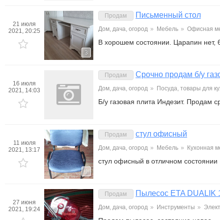
Письменный стол
Продам
21 июля
Дом, дача, огород
»
Мебель
»
Офисная м
2021, 20:25
В хорошем состоянии. Царапин нет,
3
Срочно продам б/у газ
Продам
16 июля
Дом, дача, огород
»
Посуда, товары для к
2021, 14:03
Б/у газовая плита Индезит. Продам с
стул офисный
Продам
11 июля
Дом, дача, огород
»
Мебель
»
Кухонная м
2021, 13:17
стул офисный в отличном состоянии
1
Пылесос ETA DUALIK
Продам
27 июня
Дом, дача, огород
»
Инструменты
»
Элек
2021, 19:24