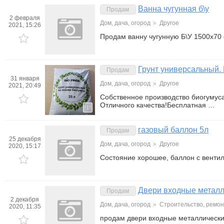
Ванна чугунная б\у
Продам
2 февраля
Дом, дача, огород
»
Другое
2021, 15:26
Продам ванну чугунную Б\У 1500х70 
Грунт универсальный.
Продам
31 января
Дом, дача, огород
»
Другое
2021, 20:49
Собственное производство биогумуса
Отличного качества!Бесплатная …
1
газовый баллон 5л
Продам
25 декабря
Дом, дача, огород
»
Другое
2020, 15:17
Состояние хорошее, баллон с венти
Двери входные металл
Продам
2 декабря
Дом, дача, огород
»
Строительство, ремон
2020, 11:35
продам двери входные металлически