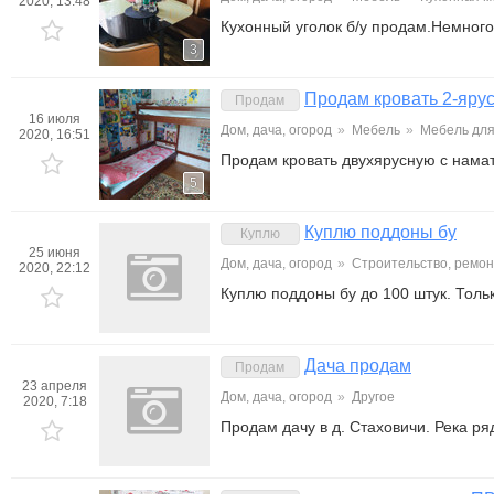
2020, 13:48
Кухонный уголок б/у продам.Немного 
3
Продам кровать 2-ярус
Продам
16 июля
Дом, дача, огород
»
Мебель
»
Мебель для
2020, 16:51
Продам кровать двухярусную с намат
5
Куплю поддоны бу
Куплю
25 июня
Дом, дача, огород
»
Строительство, ремон
2020, 22:12
Куплю поддоны бу до 100 штук. Толь
Дача продам
Продам
23 апреля
Дом, дача, огород
»
Другое
2020, 7:18
Продам дачу в д. Стаховичи. Река р