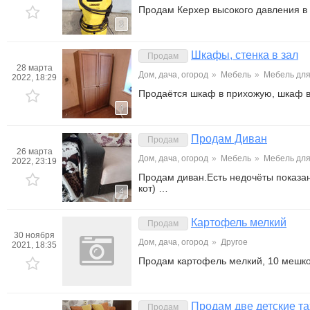
Продам Керхер высокого давления в
3
Шкафы, стенка в зал
Продам
28 марта
Дом, дача, огород
»
Мебель
»
Мебель для
2022, 18:29
Продаётся шкаф в прихожую, шкаф в
4
Продам Диван
Продам
26 марта
Дом, дача, огород
»
Мебель
»
Мебель для
2022, 23:19
Продам диван.Есть недочёты показа
кот) …
4
Картофель мелкий
Продам
30 ноября
Дом, дача, огород
»
Другое
2021, 18:35
Продам картофель мелкий, 10 мешко
Продам две детские та
Продам