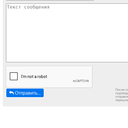
После о
Отправить...
подтверд
отправле
перешле