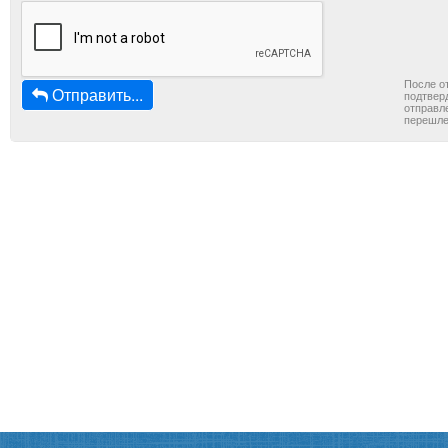
После о
Отправить...
подтверд
отправле
перешле