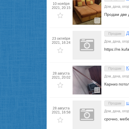
10 ноября
Дом, дача, ого
2021, 20:15
Продам две 
2
Д
Продам
23 октября
Дом, дача, ого
2021, 16:24
https://re.ku
К
Продам
28 августа
Дом, дача, ого
2021, 20:02
Карниз пото
1
ш
Продам
28 августа
Дом, дача, ого
2021, 16:58
срочно, мебе