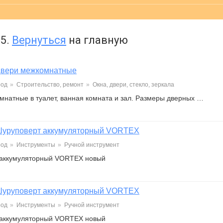
5.
Вернуться
на главную
вери межкомнатные
род
»
Строительство, ремонт
»
Окна, двери, стекло, зеркала
мнатные в туалет, ванная комната и зал. Размеры дверных …
уруповерт аккумуляторный VORTEX
род
»
Инструменты
»
Ручной инструмент
 аккумуляторный VORTEX новый
уруповерт аккумуляторный VORTEX
род
»
Инструменты
»
Ручной инструмент
 аккумуляторный VORTEX новый