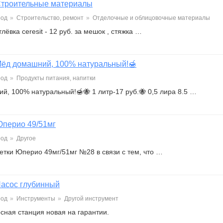
троительные материалы
род
»
Строительство, ремонт
»
Отделочные и облицовочные материалы
ёвка ceresit - 12 руб. за мешок , стяжка …
ёд домашний, 100% натуральный!🍯
род
»
Продукты питания, напитки
й, 100% натуральный!🍯🐝 1 литр-17 руб.🐝 0,5 лира 8.5 …
перио 49/51мг
род
»
Другое
етки Юперио 49мг/51мг №28 в связи с тем, что …
асос глубинный
род
»
Инструменты
»
Другой инструмент
сная станция новая на гарантии.