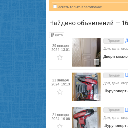
Искать только в заголовках
Найдено объявлений — 16
Дата
Д
Продам
29 января
Дом, дача, ого
2024, 13:01
Двери межко
6
Ш
Продам
21 января
Дом, дача, ого
2024, 19:13
Шуруповерт
2
Ш
Продам
21 января
Дом, дача, ого
2024, 19:08
Шуруповерт