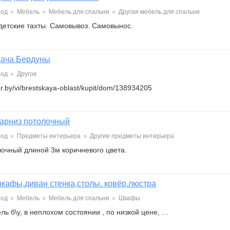
род
»
Мебель
»
Мебель для спальни
»
Другая мебель для спальни
детские тахты. Самовывоз. Самовынос.
ача Бердуны
род
»
Другое
far.by/vi/brestskaya-oblast/kupit/dom/138934205
арниз потолочный
род
»
Предметы интерьера
»
Другие предметы интерьера
лочный длиной 3м коричневого цвета.
кафы,диван стенка,столы. ковёр.люстра
род
»
Мебель
»
Мебель для спальни
»
Шкафы
ль б\у, в неплохом состоянии , по низкой цене, …