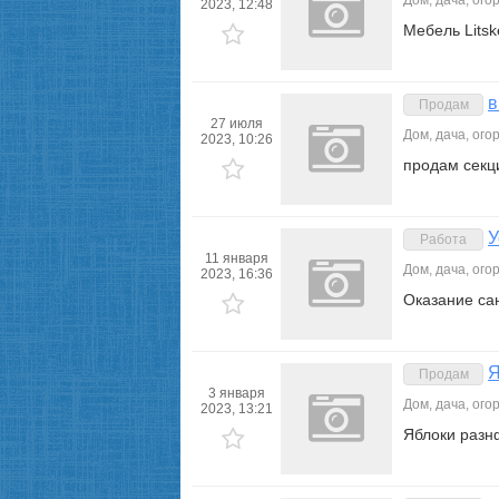
Дом, дача, ого
2023, 12:48
Мебель Litsk
в
Продам
27 июля
Дом, дача, ого
2023, 10:26
продам секц
У
Работа
11 января
Дом, дача, ого
2023, 16:36
Оказание са
Я
Продам
3 января
Дом, дача, ого
2023, 13:21
Яблоки разнф