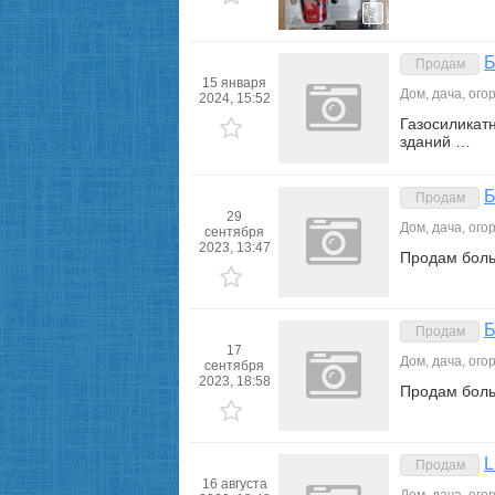
2
Б
Продам
15 января
Дом, дача, ого
2024, 15:52
Газосиликат
зданий …
Б
Продам
29
Дом, дача, ого
сентября
2023, 13:47
Продам боль
Б
Продам
17
Дом, дача, ого
сентября
2023, 18:58
Продам боль
L
Продам
16 августа