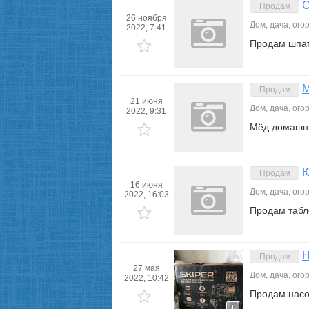
С
Продам
26 ноября
Дом, дача, ого
2022, 7:41
Продам шпатл
М
Продам
21 июня
Дом, дача, ого
2022, 9:31
Мёд домашни
Ю
Продам
16 июня
Дом, дача, ого
2022, 16:03
Продам табл
Н
Продам
27 мая
Дом, дача, ого
2022, 10:42
Продам насо
1