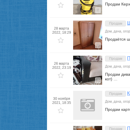
Продам Керх
3
Ш
Продам
28 марта
Дом, дача, ого
2022, 18:29
Продаётся ш
4
П
Продам
26 марта
Дом, дача, ого
2022, 23:19
Продам дива
кот) …
4
К
Продам
30 ноября
Дом, дача, ого
2021, 18:35
Продам карт
П
Продам