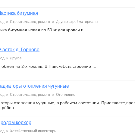
астика битумная
род
»
Строительство, ремонт
»
Другие стройматериалы
ика битумная новая по 50 кг для кровли и …
часток д. Горново
род
»
Другое
обмен на 2-х ком. кв. В ПинскеЕсть строение …
адиаторы отопления чугунные
род
»
Строительство, ремонт
»
Отопление
аторы отопления чугунные, в рабочем состоянии. Приезжаете,про
6 рёбер …
родам керхер
род
»
Хозяйственный инвентарь