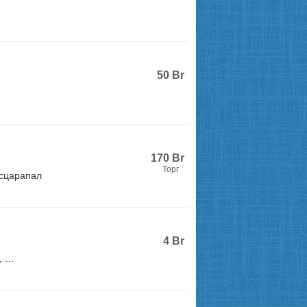
50
Br
170
Br
Торг
асцарапал
4
Br
, …