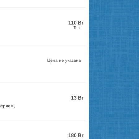
110
Br
Торг
Цена не указана
13
Br
веряем,
180
Br