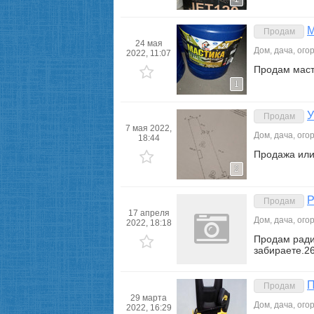
М
Продам
24 мая
Дом, дача, ого
2022, 11:07
Продам маст
1
У
Продам
7 мая 2022,
Дом, дача, ого
18:44
Продажа или 
2
Р
Продам
17 апреля
Дом, дача, ого
2022, 18:18
Продам ради
забираете.2
П
Продам
29 марта
Дом, дача, ого
2022, 16:29