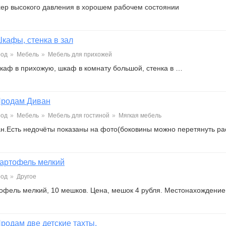
ер высокого давления в хорошем рабочем состоянии
кафы, стенка в зал
род
»
Мебель
»
Мебель для прихожей
каф в прихожую, шкаф в комнату большой, стенка в …
родам Диван
род
»
Мебель
»
Мебель для гостиной
»
Мягкая мебель
н.Есть недочёты показаны на фото(боковины можно перетянуть р
артофель мелкий
род
»
Другое
офель мелкий, 10 мешков. Цена, мешок 4 рубля. Местонахождение
родам две детские тахты.