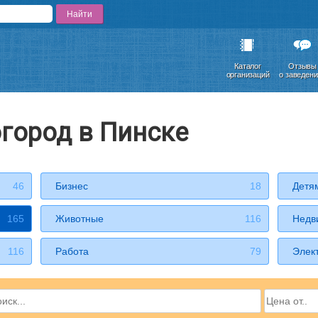
Каталог
Отзывы
организаций
о заведен
огород в Пинске
46
Бизнес
18
Детя
165
Животные
116
Недв
116
Работа
79
Элек