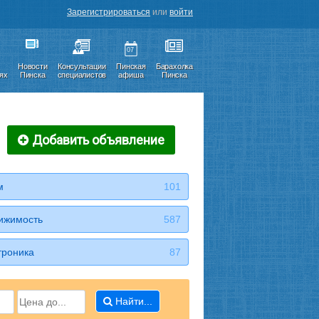
Зарегистрироваться
или
войти
07
Новости
Консультации
Пинская
Барахолка
иях
Пинска
специалистов
афиша
Пинска
Добавить объявление
м
101
ижимость
587
троника
87
Найти...