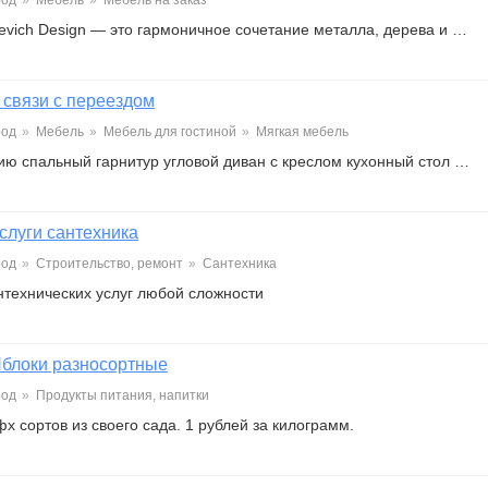
род
»
Мебель
»
Мебель на заказ
evich Design — это гармоничное сочетание металла, дерева и …
 связи с переездом
род
»
Мебель
»
Мебель для гостиной
»
Мягкая мебель
ию спальный гарнитур угловой диван с креслом кухонный стол …
слуги сантехника
род
»
Строительство, ремонт
»
Сантехника
нтехнических услуг любой сложности
блоки разносортные
род
»
Продукты питания, напитки
х сортов из своего сада. 1 рублей за килограмм.