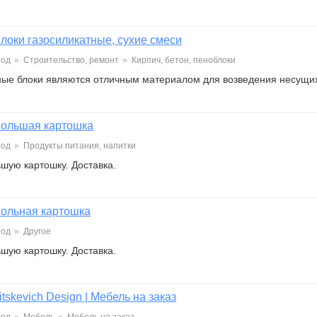
локи газосиликатные, сухие смеси
род
»
Строительство, ремонт
»
Кирпич, бетон, пеноблоки
ные блоки являются отличным материалом для возведения несущих
ольшая картошка
род
»
Продукты питания, напитки
шую картошку. Доставка.
ольная картошка
род
»
Другое
шую картошку. Доставка.
itskevich Design | Мебель на заказ