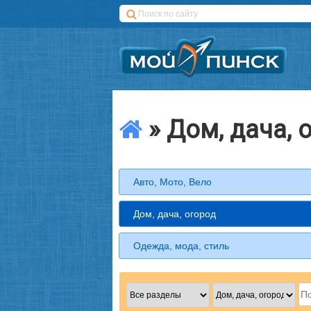
» Дом, дача, 
Авто, Мото, Вело
Дом, дача, огород
Одежда, мода, стиль