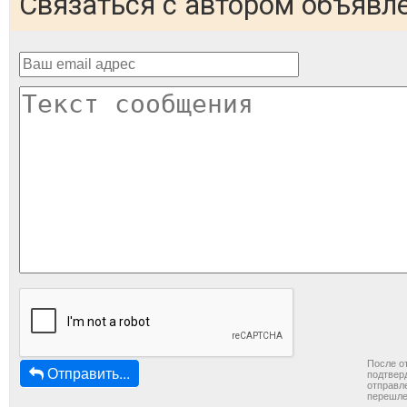
Связаться с автором объявл
После о
Отправить...
подтверд
отправле
перешле