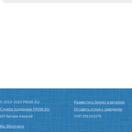
© 2013−2020 PINSK.EU
Разместить бизнес в каталоге
Служба поддержки PINSK.EU
Оставить отзыв о заведении
ИП Китаев Алексей
УНП 291243379
Мы ВКонтакте