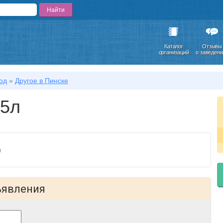
Каталог
Отзывы
организаций
о заведен
од
»
Другое в Пинске
 5л
м
ъявления