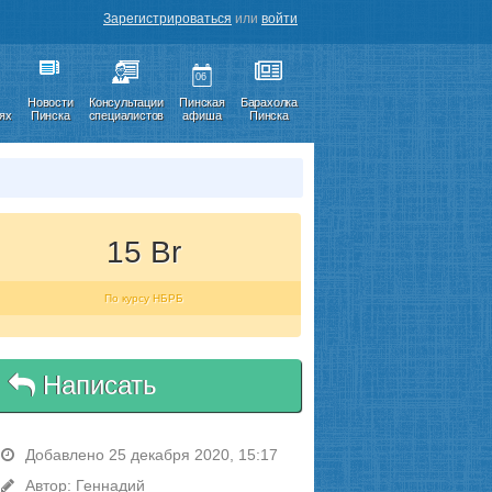
Зарегистрироваться
или
войти
06
Новости
Консультации
Пинская
Барахолка
иях
Пинска
специалистов
афиша
Пинска
15 Br
По курсу НБРБ
Написать
Добавлено 25 декабря 2020, 15:17
Автор: Геннадий