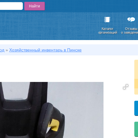
Каталог
Отзывы
организаций
о заведен
од
»
Хозяйственный инвентарь в Пинске