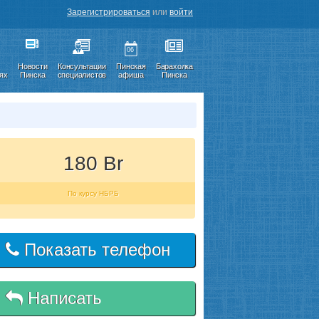
Зарегистрироваться
или
войти
06
Новости
Консультации
Пинская
Барахолка
иях
Пинска
специалистов
афиша
Пинска
180 Br
По курсу НБРБ
Показать телефон
Написать