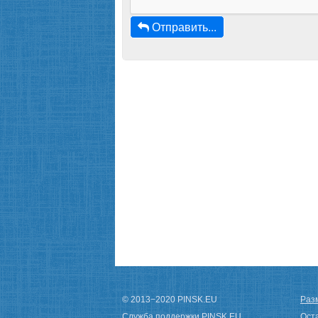
Отправить...
© 2013−2020 PINSK.EU
Разм
Служба поддержки PINSK.EU
Ост