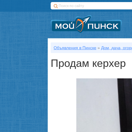
Объявления в Пинске
»
Дом, дача, огор
Продам керхер