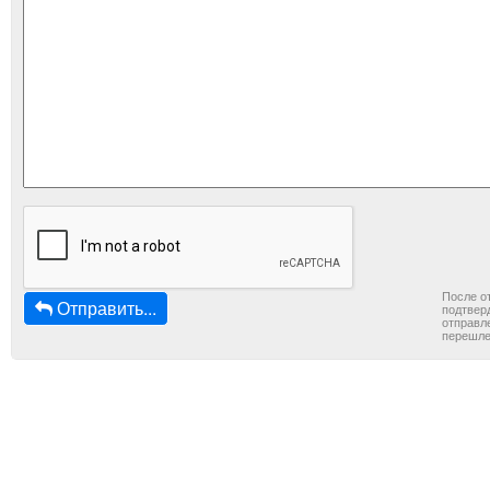
После о
Отправить...
подтверд
отправле
перешле