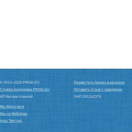
© 2013−2020 PINSK.EU
Разместить бизнес в каталоге
Служба поддержки PINSK.EU
Оставить отзыв о заведении
ИП Китаев Алексей
УНП 291243379
Мы ВКонтакте
Мы на Фейсбуке
Наш Твиттер