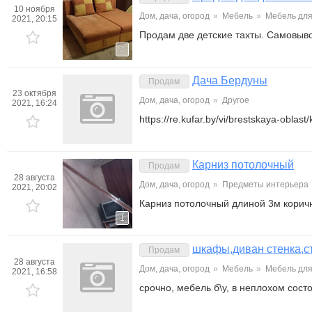
10 ноября
Дом, дача, огород
»
Мебель
»
Мебель для
2021, 20:15
Продам две детские тахты. Самовыв
2
Дача Бердуны
Продам
23 октября
Дом, дача, огород
»
Другое
2021, 16:24
https://re.kufar.by/vi/brestskaya-obla
Карниз потолочный
Продам
28 августа
Дом, дача, огород
»
Предметы интерьера
2021, 20:02
Карниз потолочный длиной 3м коричн
1
шкафы,диван стенка,с
Продам
28 августа
Дом, дача, огород
»
Мебель
»
Мебель для
2021, 16:58
срочно, мебель б\у, в неплохом сост