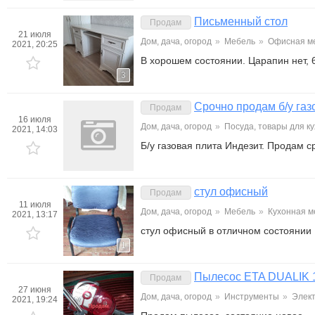
Письменный стол
Продам
21 июля
Дом, дача, огород
»
Мебель
»
Офисная м
2021, 20:25
В хорошем состоянии. Царапин нет,
3
Срочно продам б/у газ
Продам
16 июля
Дом, дача, огород
»
Посуда, товары для к
2021, 14:03
Б/у газовая плита Индезит. Продам с
стул офисный
Продам
11 июля
Дом, дача, огород
»
Мебель
»
Кухонная м
2021, 13:17
стул офисный в отличном состоянии
1
Пылесос ETA DUALIK
Продам
27 июня
Дом, дача, огород
»
Инструменты
»
Элек
2021, 19:24