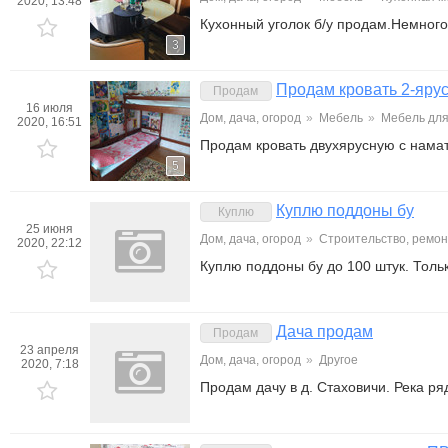
2020, 13:48
Кухонный уголок б/у продам.Немного 
3
Продам кровать 2-ярус
Продам
16 июля
Дом, дача, огород
»
Мебель
»
Мебель для
2020, 16:51
Продам кровать двухярусную с намат
5
Куплю поддоны бу
Куплю
25 июня
Дом, дача, огород
»
Строительство, ремон
2020, 22:12
Куплю поддоны бу до 100 штук. Толь
Дача продам
Продам
23 апреля
Дом, дача, огород
»
Другое
2020, 7:18
Продам дачу в д. Стаховичи. Река р