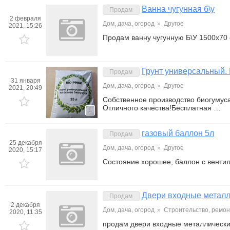
Ванна чугунная б\у
Продам
2 февраля
Дом, дача, огород
»
Другое
2021, 15:26
Продам ванну чугунную Б\У 1500х70 
Грунт универсальный.
Продам
31 января
Дом, дача, огород
»
Другое
2021, 20:49
Собственное производство биогумуса
Отличного качества!Бесплатная …
1
газовый баллон 5л
Продам
25 декабря
Дом, дача, огород
»
Другое
2020, 15:17
Состояние хорошее, баллон с венти
Двери входные металл
Продам
2 декабря
Дом, дача, огород
»
Строительство, ремон
2020, 11:35
продам двери входные металлически