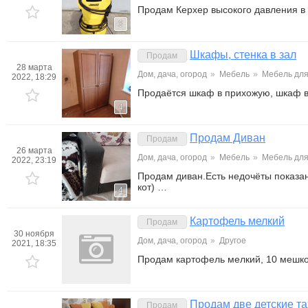
Продам Керхер высокого давления в
3
Шкафы, стенка в зал
Продам
28 марта
Дом, дача, огород
»
Мебель
»
Мебель для
2022, 18:29
Продаётся шкаф в прихожую, шкаф в
4
Продам Диван
Продам
26 марта
Дом, дача, огород
»
Мебель
»
Мебель для
2022, 23:19
Продам диван.Есть недочёты показа
кот) …
4
Картофель мелкий
Продам
30 ноября
Дом, дача, огород
»
Другое
2021, 18:35
Продам картофель мелкий, 10 мешко
Продам две детские та
Продам