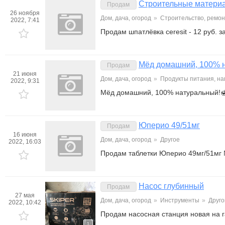
Строительные матери
Продам
26 ноября
Дом, дача, огород
»
Строительство, ремон
2022, 7:41
Продам шпатлёвка ceresit - 12 руб. з
Мёд домашний, 100% 
Продам
21 июня
Дом, дача, огород
»
Продукты питания, на
2022, 9:31
Мёд домашний, 100% натуральный!🍯
Юперио 49/51мг
Продам
16 июня
Дом, дача, огород
»
Другое
2022, 16:03
Продам таблетки Юперио 49мг/51мг №
Насос глубинный
Продам
27 мая
Дом, дача, огород
»
Инструменты
»
Друго
2022, 10:42
Продам насосная станция новая на г
1