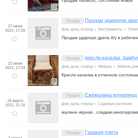
Продам пылесос, состояние новое
1
Продам ударнную дре
Продам
27 июня
Дом, дача, огород
»
Инструменты
»
Элек
2021, 17:28
Продам ударную дрель б/у в рабочем
кресло-качалка, бамбу
Продам
22 июня
Дом, дача, огород
»
Мебель
»
Мебель для
2021, 17:54
Кресло-качалка в отличном состояни
1
Ежемалина куперленд
Продам
26 марта
Дом, дача, огород
»
Садовые растения
2021, 21:16
малина чёрная , сладкая,многоурож
Газовая плита
Продам