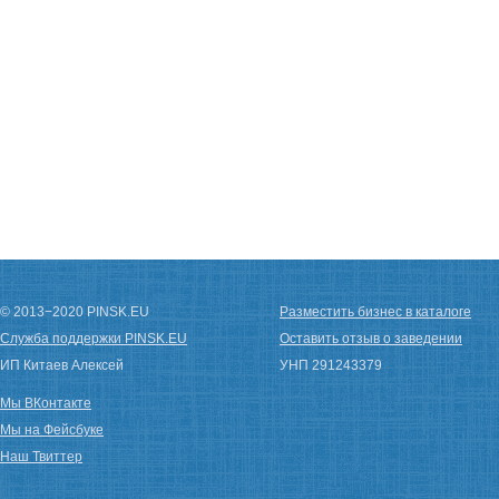
© 2013−2020 PINSK.EU
Разместить бизнес в каталоге
Служба поддержки PINSK.EU
Оставить отзыв о заведении
ИП Китаев Алексей
УНП 291243379
Мы ВКонтакте
Мы на Фейсбуке
Наш Твиттер