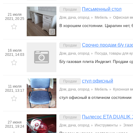
Письменный стол
Продам
21 июля
Дом, дача, огород
»
Мебель
»
Офисная м
2021, 20:25
В хорошем состоянии. Царапин нет,
3
Срочно продам б/у газ
Продам
16 июля
Дом, дача, огород
»
Посуда, товары для к
2021, 14:03
Б/у газовая плита Индезит. Продам с
стул офисный
Продам
11 июля
Дом, дача, огород
»
Мебель
»
Кухонная м
2021, 13:17
стул офисный в отличном состоянии
1
Пылесос ETA DUALIK
Продам
27 июня
Дом, дача, огород
»
Инструменты
»
Элек
2021, 19:24