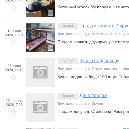
2020, 13:48
Кухонный уголок б/у продам.Немного 
3
Продам кровать 2-ярус
Продам
16 июля
Дом, дача, огород
»
Мебель
»
Мебель для
2020, 16:51
Продам кровать двухярусную с намат
5
Куплю поддоны бу
Куплю
25 июня
Дом, дача, огород
»
Строительство, ремон
2020, 22:12
Куплю поддоны бу до 100 штук. Толь
Дача продам
Продам
23 апреля
Дом, дача, огород
»
Другое
2020, 7:18
Продам дачу в д. Стаховичи. Река р