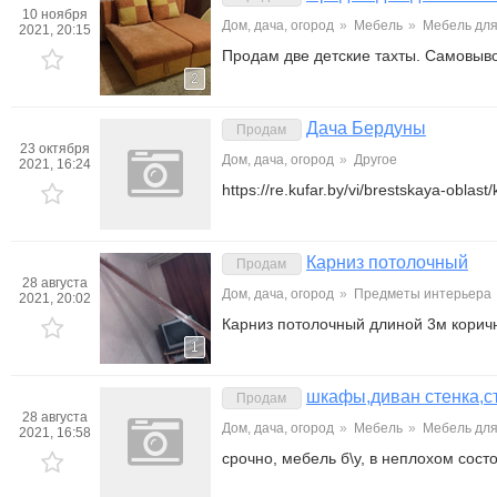
10 ноября
Дом, дача, огород
»
Мебель
»
Мебель для
2021, 20:15
Продам две детские тахты. Самовыв
2
Дача Бердуны
Продам
23 октября
Дом, дача, огород
»
Другое
2021, 16:24
https://re.kufar.by/vi/brestskaya-obla
Карниз потолочный
Продам
28 августа
Дом, дача, огород
»
Предметы интерьера
2021, 20:02
Карниз потолочный длиной 3м коричн
1
шкафы,диван стенка,с
Продам
28 августа
Дом, дача, огород
»
Мебель
»
Мебель для
2021, 16:58
срочно, мебель б\у, в неплохом сост