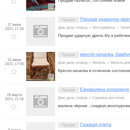
Продам пылесос, состояние новое
1
Продам ударнную дре
Продам
27 июня
Дом, дача, огород
»
Инструменты
»
Элек
2021, 17:28
Продам ударную дрель б/у в рабочем
кресло-качалка, бамбу
Продам
22 июня
Дом, дача, огород
»
Мебель
»
Мебель для
2021, 17:54
Кресло-качалка в отличном состояни
1
Ежемалина куперленд
Продам
26 марта
Дом, дача, огород
»
Садовые растения
2021, 21:16
малина чёрная , сладкая,многоурож
Газовая плита
Продам