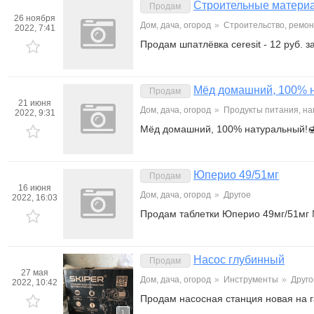
Строительные матери
Продам
26 ноября
Дом, дача, огород
»
Строительство, ремон
2022, 7:41
Продам шпатлёвка ceresit - 12 руб. з
Мёд домашний, 100% 
Продам
21 июня
Дом, дача, огород
»
Продукты питания, на
2022, 9:31
Мёд домашний, 100% натуральный!🍯
Юперио 49/51мг
Продам
16 июня
Дом, дача, огород
»
Другое
2022, 16:03
Продам таблетки Юперио 49мг/51мг №
Насос глубинный
Продам
27 мая
Дом, дача, огород
»
Инструменты
»
Друго
2022, 10:42
Продам насосная станция новая на г
1