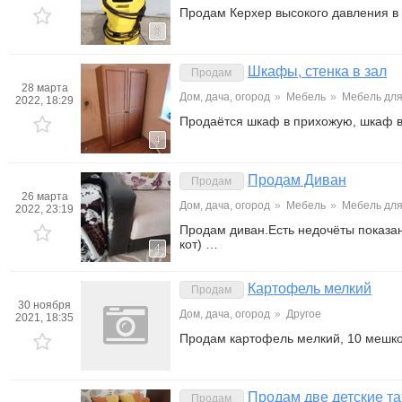
Продам Керхер высокого давления в
3
Шкафы, стенка в зал
Продам
28 марта
Дом, дача, огород
»
Мебель
»
Мебель для
2022, 18:29
Продаётся шкаф в прихожую, шкаф в
4
Продам Диван
Продам
26 марта
Дом, дача, огород
»
Мебель
»
Мебель для
2022, 23:19
Продам диван.Есть недочёты показа
кот) …
4
Картофель мелкий
Продам
30 ноября
Дом, дача, огород
»
Другое
2021, 18:35
Продам картофель мелкий, 10 мешко
Продам две детские та
Продам