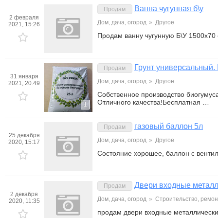
Ванна чугунная б\у
Продам
2 февраля
Дом, дача, огород
»
Другое
2021, 15:26
Продам ванну чугунную Б\У 1500х70 
Грунт универсальный.
Продам
31 января
Дом, дача, огород
»
Другое
2021, 20:49
Собственное производство биогумуса
Отличного качества!Бесплатная …
1
газовый баллон 5л
Продам
25 декабря
Дом, дача, огород
»
Другое
2020, 15:17
Состояние хорошее, баллон с венти
Двери входные металл
Продам
2 декабря
Дом, дача, огород
»
Строительство, ремон
2020, 11:35
продам двери входные металлически