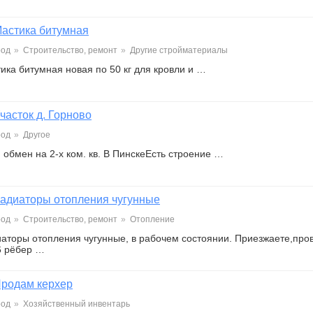
астика битумная
род
»
Строительство, ремонт
»
Другие стройматериалы
ика битумная новая по 50 кг для кровли и …
часток д. Горново
род
»
Другое
обмен на 2-х ком. кв. В ПинскеЕсть строение …
адиаторы отопления чугунные
род
»
Строительство, ремонт
»
Отопление
аторы отопления чугунные, в рабочем состоянии. Приезжаете,про
6 рёбер …
родам керхер
род
»
Хозяйственный инвентарь