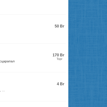
50
Br
170
Br
Торг
асцарапал
4
Br
, …