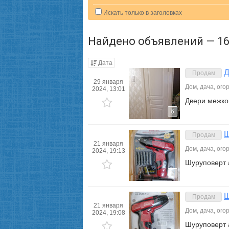
Искать только в заголовках
Найдено объявлений — 16
Дата
Д
Продам
29 января
Дом, дача, ого
2024, 13:01
Двери межко
6
Ш
Продам
21 января
Дом, дача, ого
2024, 19:13
Шуруповерт
2
Ш
Продам
21 января
Дом, дача, ого
2024, 19:08
Шуруповерт