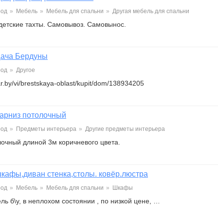
род
»
Мебель
»
Мебель для спальни
»
Другая мебель для спальни
детские тахты. Самовывоз. Самовынос.
ача Бердуны
род
»
Другое
far.by/vi/brestskaya-oblast/kupit/dom/138934205
арниз потолочный
род
»
Предметы интерьера
»
Другие предметы интерьера
лочный длиной 3м коричневого цвета.
кафы,диван стенка,столы. ковёр.люстра
род
»
Мебель
»
Мебель для спальни
»
Шкафы
ль б\у, в неплохом состоянии , по низкой цене, …