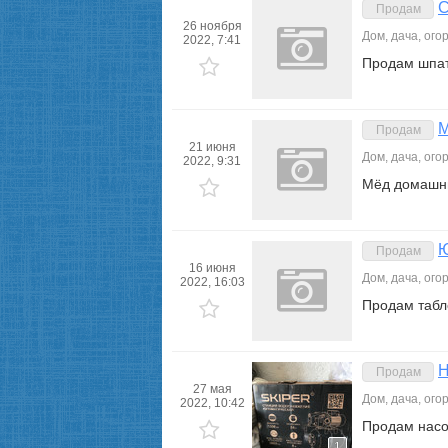
С
Продам
26 ноября
Дом, дача, ого
2022, 7:41
Продам шпатл
М
Продам
21 июня
Дом, дача, ого
2022, 9:31
Мёд домашни
Ю
Продам
16 июня
Дом, дача, ого
2022, 16:03
Продам табл
Н
Продам
27 мая
Дом, дача, ого
2022, 10:42
Продам насо
1