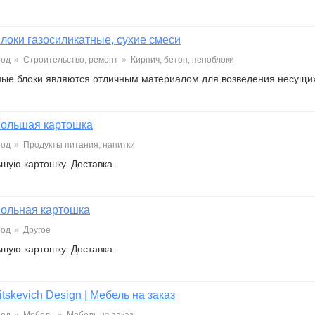
локи газосиликатные, сухие смеси
род
»
Строительство, ремонт
»
Кирпич, бетон, пеноблоки
ные блоки являются отличным материалом для возведения несущих
ольшая картошка
род
»
Продукты питания, напитки
шую картошку. Доставка.
ольная картошка
род
»
Другое
шую картошку. Доставка.
itskevich Design | Мебель на заказ