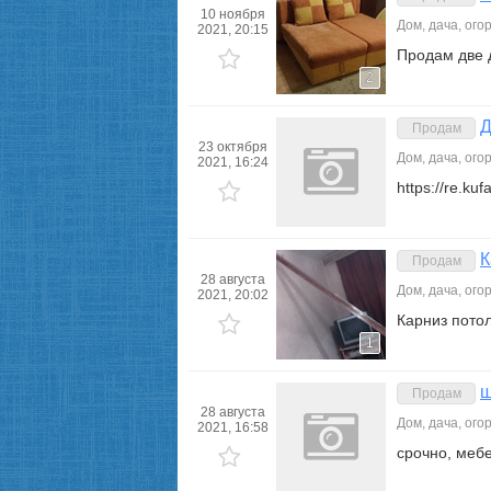
10 ноября
Дом, дача, ого
2021, 20:15
Продам две 
2
Д
Продам
23 октября
Дом, дача, ого
2021, 16:24
https://re.ku
К
Продам
28 августа
Дом, дача, ого
2021, 20:02
Карниз пото
1
ш
Продам
28 августа
Дом, дача, ого
2021, 16:58
срочно, мебе