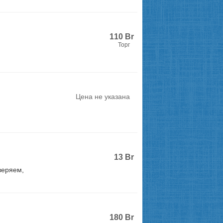
110
Br
Торг
Цена не указана
13
Br
веряем,
180
Br