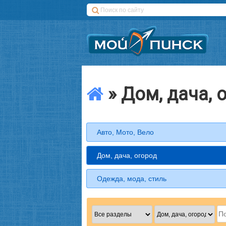
» Дом, дача, 
Авто, Мото, Вело
Дом, дача, огород
Одежда, мода, стиль