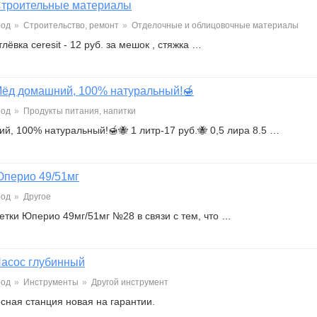
троительные материалы
род
»
Строительство, ремонт
»
Отделочные и облицовочные материалы
ёвка ceresit - 12 руб. за мешок , стяжка …
ёд домашний, 100% натуральный!🍯
род
»
Продукты питания, напитки
й, 100% натуральный!🍯🐝 1 литр-17 руб.🐝 0,5 лира 8.5 …
перио 49/51мг
род
»
Другое
етки Юперио 49мг/51мг №28 в связи с тем, что …
асос глубинный
род
»
Инструменты
»
Другой инструмент
сная станция новая на гарантии.