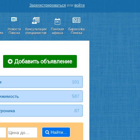
Зарегистрироваться
или
войти
06
Новости
Консультации
Пинская
Барахолка
иях
Пинска
специалистов
афиша
Пинска
Добавить объявление
м
101
ижимость
587
троника
87
Найти...