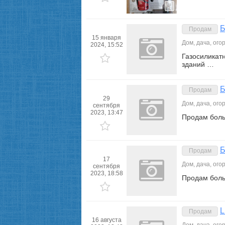
2
Б
Продам
15 января
Дом, дача, ого
2024, 15:52
Газосиликат
зданий …
Б
Продам
29
Дом, дача, ого
сентября
2023, 13:47
Продам боль
Б
Продам
17
Дом, дача, ого
сентября
2023, 18:58
Продам боль
L
Продам
16 августа