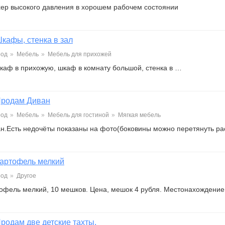
ер высокого давления в хорошем рабочем состоянии
кафы, стенка в зал
род
»
Мебель
»
Мебель для прихожей
каф в прихожую, шкаф в комнату большой, стенка в …
родам Диван
род
»
Мебель
»
Мебель для гостиной
»
Мягкая мебель
н.Есть недочёты показаны на фото(боковины можно перетянуть р
артофель мелкий
род
»
Другое
офель мелкий, 10 мешков. Цена, мешок 4 рубля. Местонахождение
родам две детские тахты.