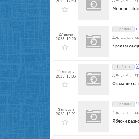
Дом, дача, ого
2023, 12:48
Мебель Litsk
в
Продам
27 июля
Дом, дача, ого
2023, 10:26
продам секц
У
Работа
11 января
Дом, дача, ого
2023, 16:36
Оказание са
Я
Продам
3 января
Дом, дача, ого
2023, 13:21
Яблоки разнф