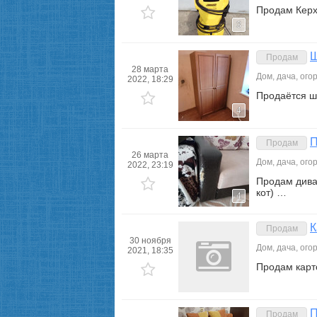
Продам Керх
3
Ш
Продам
28 марта
Дом, дача, ого
2022, 18:29
Продаётся ш
4
П
Продам
26 марта
Дом, дача, ого
2022, 23:19
Продам дива
кот) …
4
К
Продам
30 ноября
Дом, дача, ого
2021, 18:35
Продам карт
П
Продам