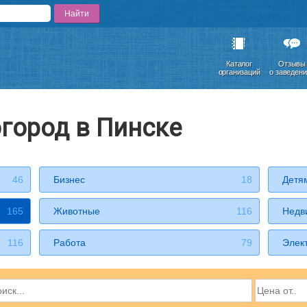
Каталог
Отзывы
организаций
о заведен
огород в Пинске
46
Бизнес
18
Детя
165
Животные
116
Недв
116
Работа
79
Элек