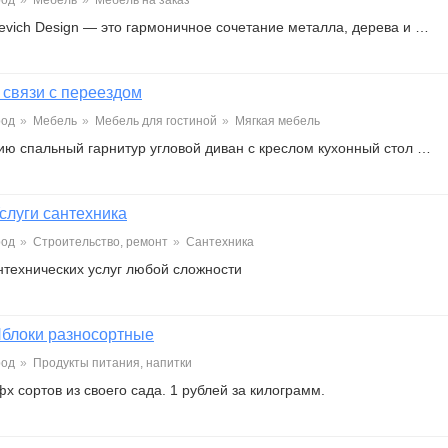
род
»
Мебель
»
Мебель на заказ
evich Design — это гармоничное сочетание металла, дерева и …
 связи с переездом
род
»
Мебель
»
Мебель для гостиной
»
Мягкая мебель
ию спальный гарнитур угловой диван с креслом кухонный стол …
слуги сантехника
род
»
Строительство, ремонт
»
Сантехника
нтехнических услуг любой сложности
блоки разносортные
род
»
Продукты питания, напитки
х сортов из своего сада. 1 рублей за килограмм.