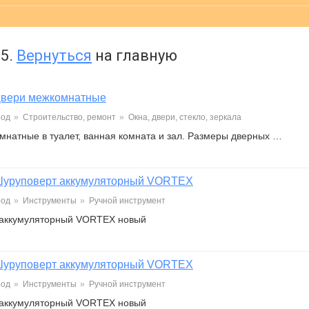
5.
Вернуться
на главную
вери межкомнатные
род
»
Строительство, ремонт
»
Окна, двери, стекло, зеркала
мнатные в туалет, ванная комната и зал. Размеры дверных …
уруповерт аккумуляторный VORTEX
род
»
Инструменты
»
Ручной инструмент
 аккумуляторный VORTEX новый
уруповерт аккумуляторный VORTEX
род
»
Инструменты
»
Ручной инструмент
 аккумуляторный VORTEX новый