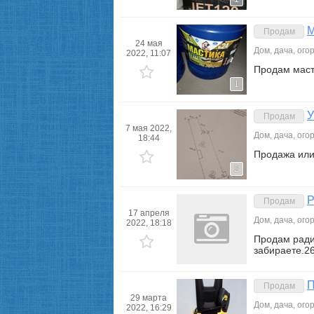
М
Продам
24 мая
Дом, дача, ого
2022, 11:07
Продам маст
1
У
Продам
7 мая 2022,
Дом, дача, ого
18:44
Продажа или 
2
Р
Продам
17 апреля
Дом, дача, ого
2022, 18:18
Продам ради
забираете.2
П
Продам
29 марта
Дом, дача, ого
2022, 16:29