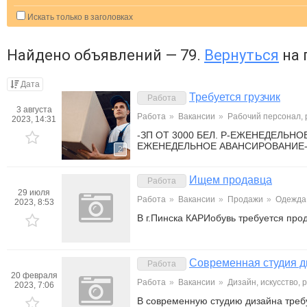
Искать только в заголовках
Найдено объявлений — 79.
Вернуться
на 
Дата
Требуется грузчик
Работа
3 августа
Работа
»
Вакансии
»
Рабочий персонал,
2023, 14:31
-ЗП ОТ 3000 БЕЛ. Р-ЕЖЕНЕДЕЛЬ
ЕЖЕНЕДЕЛЬНОЕ АВАНСИРОВАНИЕ-
2
Ищем продавца
Работа
29 июля
Работа
»
Вакансии
»
Продажи
»
Одежда,
2023, 8:53
В г.Пинска КАРИобувь требуется про
Современная студия д
Работа
20 февраля
Работа
»
Вакансии
»
Дизайн, искусство, 
2023, 7:06
В современную студию дизайна треб