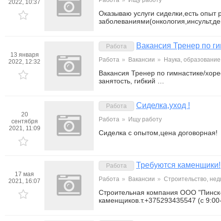
Работа
»
Ищу работу
2022, 10:37
Оказываю услуги сиделки,есть опыт 
заболеваниями(онкология,инсульт,
Вакансия Тренер по г
Работа
13 января
Работа
»
Вакансии
»
Наука, образование
2022, 12:32
Вакансия Тренер по гимнастике/хор
занятость, гибкий …
Сиделка,уход !
Работа
20
Работа
»
Ищу работу
сентября
2021, 11:09
Сиделка с опытом,цена договорная!
Требуются каменщики!
Работа
17 мая
Работа
»
Вакансии
»
Строительство, не
2021, 16:07
Строительная компания ООО "Пинск-
каменщиков.т.+375293435547 (с 9:00