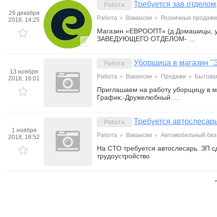
Требуется зав.отделом
Работа
29 декабря
Работа
»
Вакансии
»
Розничные продажи,
2018, 14:25
Магазин «ЕВРООПТ» (д.Домашицы, ул
ЗАВЕДУЮЩЕГО ОТДЕЛОМ- …
1
Уборщица в магазин "
Работа
13 ноября
Работа
»
Вакансии
»
Продажи
»
Бытовая
2018, 16:01
Приглашаем на работу уборщицу в м
График;-Дружелюбный …
Требуется автослесар
Работа
1 ноября
Работа
»
Вакансии
»
Автомобильный биз
2018, 18:52
На СТО требуется автослесарь. ЗП с
трудоустройство