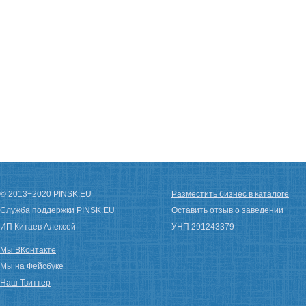
© 2013−2020 PINSK.EU
Разместить бизнес в каталоге
Служба поддержки PINSK.EU
Оставить отзыв о заведении
ИП Китаев Алексей
УНП 291243379
Мы ВКонтакте
Мы на Фейсбуке
Наш Твиттер