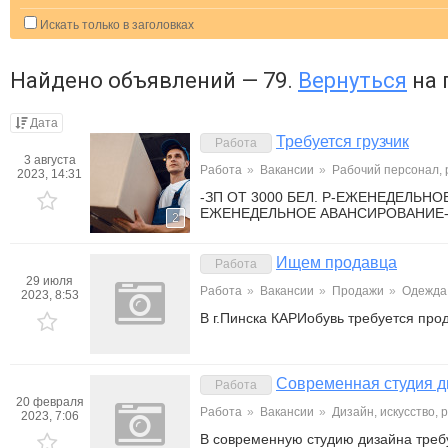
Искать только в заголовках
Найдено объявлений — 79.
Вернуться
на 
Дата
Требуется грузчик
Работа
3 августа
Работа
»
Вакансии
»
Рабочий персонал,
2023, 14:31
-ЗП ОТ 3000 БЕЛ. Р-ЕЖЕНЕДЕЛЬ
ЕЖЕНЕДЕЛЬНОЕ АВАНСИРОВАНИЕ-
2
Ищем продавца
Работа
29 июля
Работа
»
Вакансии
»
Продажи
»
Одежда,
2023, 8:53
В г.Пинска КАРИобувь требуется про
Современная студия д
Работа
20 февраля
Работа
»
Вакансии
»
Дизайн, искусство, 
2023, 7:06
В современную студию дизайна треб