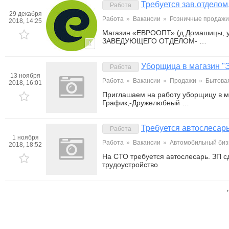
Требуется зав.отделом
Работа
29 декабря
Работа
»
Вакансии
»
Розничные продажи,
2018, 14:25
Магазин «ЕВРООПТ» (д.Домашицы, ул
ЗАВЕДУЮЩЕГО ОТДЕЛОМ- …
1
Уборщица в магазин "
Работа
13 ноября
Работа
»
Вакансии
»
Продажи
»
Бытовая
2018, 16:01
Приглашаем на работу уборщицу в м
График;-Дружелюбный …
Требуется автослесар
Работа
1 ноября
Работа
»
Вакансии
»
Автомобильный биз
2018, 18:52
На СТО требуется автослесарь. ЗП с
трудоустройство