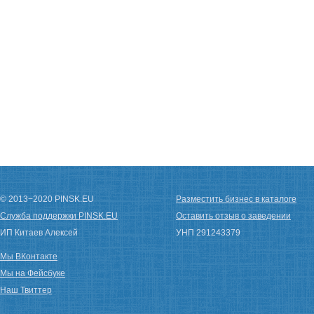
© 2013−2020 PINSK.EU
Разместить бизнес в каталоге
Служба поддержки PINSK.EU
Оставить отзыв о заведении
ИП Китаев Алексей
УНП 291243379
Мы ВКонтакте
Мы на Фейсбуке
Наш Твиттер