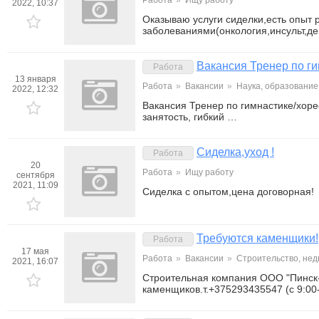
Работа
»
Ищу работу
2022, 10:37
Оказываю услуги сиделки,есть опыт 
заболеваниями(онкология,инсульт,
Вакансия Тренер по г
Работа
13 января
Работа
»
Вакансии
»
Наука, образование
2022, 12:32
Вакансия Тренер по гимнастике/хор
занятость, гибкий …
Сиделка,уход !
Работа
20
Работа
»
Ищу работу
сентября
2021, 11:09
Сиделка с опытом,цена договорная!
Требуются каменщики!
Работа
17 мая
Работа
»
Вакансии
»
Строительство, не
2021, 16:07
Строительная компания ООО "Пинск-
каменщиков.т.+375293435547 (с 9:00