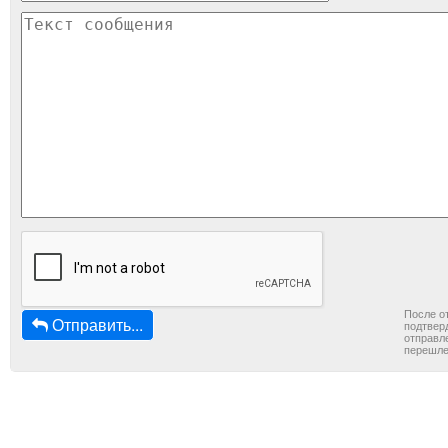
После о
Отправить...
подтверд
отправле
перешле