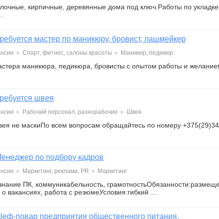
блочные, кирпичные, деревянные дома под ключ.Работы по укладке
…
ребуется мастер по маникюру, бровист, лашмейкер
ансии
»
Спорт, фитнес, салоны красоты
»
Маникюр, педикюр
астера маникюра, педикюра, бровисты с опытом работы и желани
ребуется швея
ансии
»
Рабочий персонал, разнорабочие
»
Швея
вея не маскиПо всем вопросам обращайтесь по номеру +375(29)3
енеджер по подбору кадров
ансии
»
Маркетинг, реклама, PR
»
Маркетинг
знание ПК, коммуникабельность, грамотностьОбязанности:размещ
о вакансиях, работа с резюмеУсловия:гибкий …
еф-повар предприятия общественного питания.