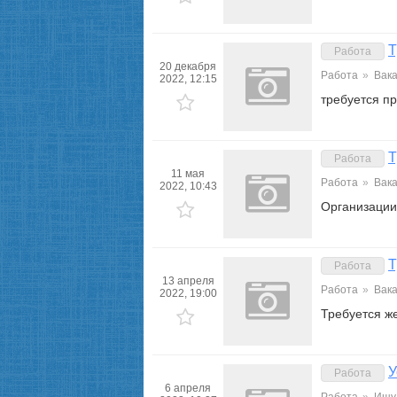
Т
Работа
20 декабря
Работа
»
Вак
2022, 12:15
требуется п
Т
Работа
11 мая
Работа
»
Вак
2022, 10:43
Организации 
Т
Работа
13 апреля
Работа
»
Вак
2022, 19:00
Требуется ж
У
Работа
6 апреля