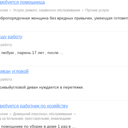
ребуется помощница
ансии
»
Услуги, ремонт, сервисное обслуживание
»
Прочие услуги
обропорядочная женщина без вредных привычек, умеющая готовить
щу работу
 работу
 любую , парень 17 лет , после …
иван угловой
 работу
сивыйугловой диван нуждается в перетяжке.
ребуется работник по хозяйству
ансии
»
Домашний персонал, обслуживание
»
 за больными, престарелыми, инвалидами
 помощнике по уборке в доме 1 раз в …