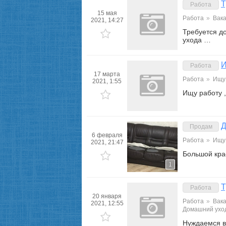
Т
Работа
15 мая
Работа
»
Вак
2021, 14:27
Требуется д
ухода …
И
Работа
17 марта
Работа
»
Ищу
2021, 1:55
Ищу работу ,
Д
Продам
6 февраля
Работа
»
Ищу
2021, 21:47
Большой кра
1
Т
Работа
20 января
Работа
»
Вак
2021, 12:55
Домашний уход
Нуждаемся в