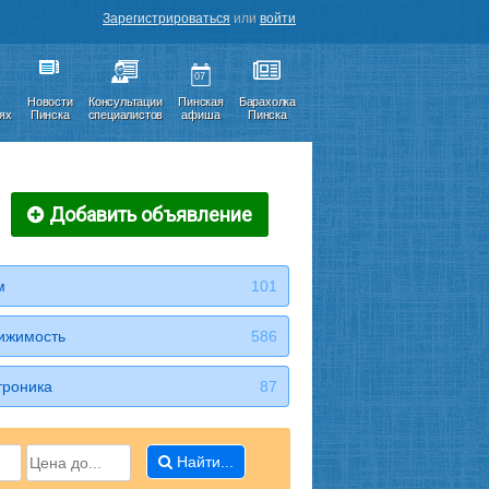
Зарегистрироваться
или
войти
07
Новости
Консультации
Пинская
Барахолка
иях
Пинска
специалистов
афиша
Пинска
Добавить объявление
м
101
ижимость
586
троника
87
Найти...