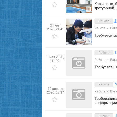
Каркасные, 
тротуарной 
1
Т
Работа
3 июля
Работа
»
Вак
2020, 21:41
Требуется м
1
Т
Работа
6 мая 2020,
Работа
»
Вак
11:00
Требуется ш
М
Работа
10 апреля
Работа
»
Вак
2020, 13:37
Требования:
информации 
Ш
Работа