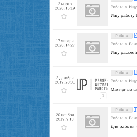
2 марта
Работа
»
Ищу
2020, 15:19
Ищу работу 
И
Работа
17 января
Работа
»
Вак
2020, 14:27
Ищу расклей
Ш
Работа
3 декабря
Работа
»
Ищу
2019, 20:31
Малярные шт
1
Т
Работа
20 ноября
Работа
»
Вак
2019, 9:13
Для работы н