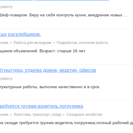
 работу
Шеф-поваром. Беру на себя контроль кухни, внедрение новых …
щу расклейщиков.
ансии
»
Работа для молодежи
»
Подработка, сезонная работа
щиков объявлений. Возраст: старше 16 лет.
тукатурка, отделка домов, квартир, офисов
 работу
укатурные работы, выполню качественно и в срок.
ребуется грузчик-водитель погрузчика
ансии
»
Логистика, транспорт, склад
»
Складское хозяйство
а складе требуется грузчик-водитель погрузчика,полный рабочий д