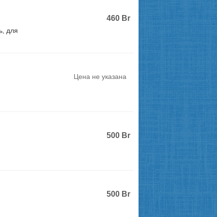
460
Br
, для
Цена не указана
500
Br
500
Br