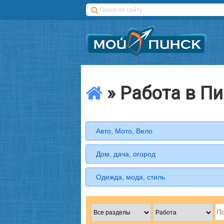
» Работа в П
Авто, Мото, Вело
Дом, дача, огород
Одежда, мода, стиль