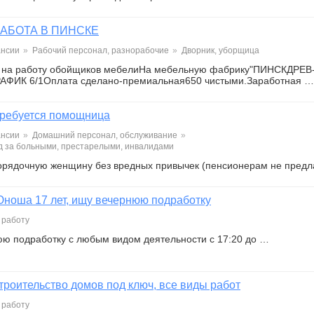
РАБОТА В ПИНСКЕ
ансии
»
Рабочий персонал, разнорабочие
»
Дворник, уборщица
 на работу обойщиков мебелиНа мебельную фабрику"ПИНСКДРЕВ
АФИК 6/1Оплата сделано-премиальная650 чистыми.Заработная …
ребуется помощница
ансии
»
Домашний персонал, обслуживание
»
 за больными, престарелыми, инвалидами
рядочную женщину без вредных привычек (пенсионерам не предла
ноша 17 лет, ищу вечернюю подработку
 работу
ю подработку с любым видом деятельности с 17:20 до …
троительство домов под ключ, все виды работ
 работу