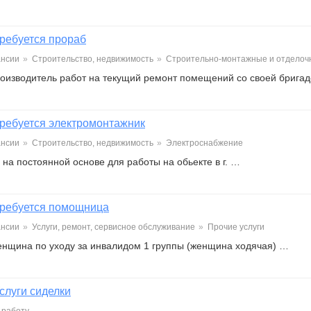
ребуется прораб
ансии
»
Строительство, недвижимость
»
Строительно-монтажные и отделоч
роизводитель работ на текущий ремонт помещений со своей брига
ребуется электромонтажник
ансии
»
Строительство, недвижимость
»
Электроснабжение
на постоянной основе для работы на обьекте в г. …
ребуется помощница
ансии
»
Услуги, ремонт, сервисное обслуживание
»
Прочие услуги
енщина по уходу за инвалидом 1 группы (женщина ходячая) …
слуги сиделки