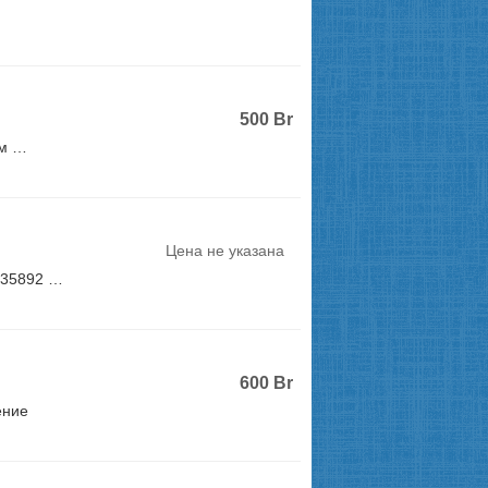
500
Br
ем …
Цена не указана
435892 …
600
Br
ение