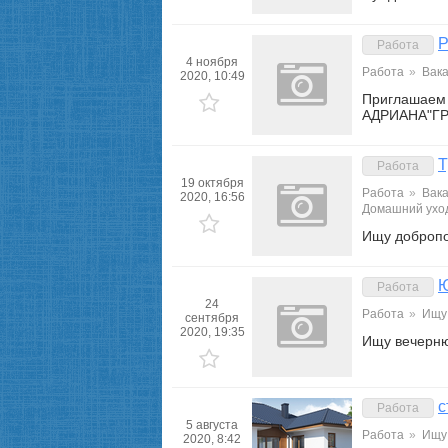
Работа
4 ноября
Работа
»
Вак
2020, 10:49
Приглашаем
АДРИАНА"ГР
Т
Работа
19 октября
Работа
»
Вак
2020, 16:56
Домашний уход
Ищу добропо
Ю
Работа
24
Работа
»
Ищу
сентября
2020, 19:35
Ищу вечерню
с
Работа
5 августа
Работа
»
Ищу
2020, 8:42