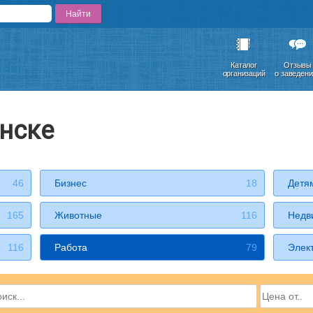
Каталог
Отзывы
организаций
о заведен
инске
46
Бизнес
18
Детя
165
Животные
116
Недв
116
Работа
79
Элек