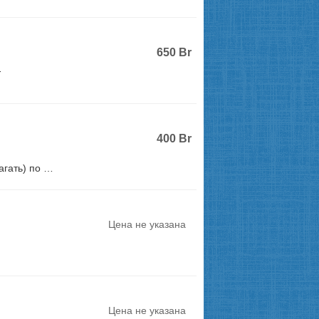
650
Br
-
400
Br
гать) по …
Цена не указана
Цена не указана