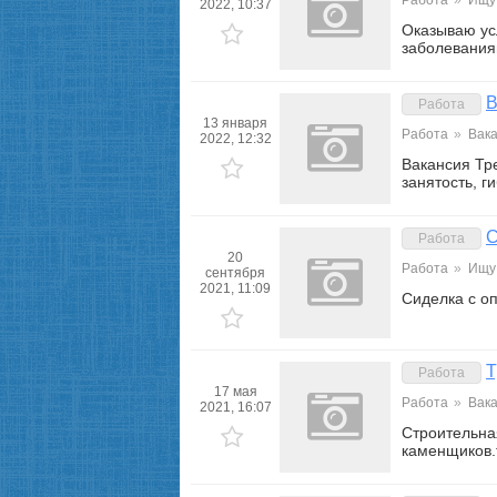
Работа
»
Ищу
2022, 10:37
Оказываю ус
заболевания
В
Работа
13 января
Работа
»
Вак
2022, 12:32
Вакансия Тр
занятость, г
С
Работа
20
Работа
»
Ищу
сентября
2021, 11:09
Сиделка с о
Т
Работа
17 мая
Работа
»
Вак
2021, 16:07
Строительна
каменщиков.т