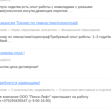
 работу
луги сиделки,есть опыт работы с инвалидами с разными
ми(онкология,инсульт,деменция,перелом …
акансия Тренер по гимнастике/хореограф
ансии
»
Наука, образование, консалтинг
»
Внешкольное образование
енер по гимнастике/хореографТребуемый опыт работы: 1–3 годаЧа
ибкий …
иделка,уход !
 работу
пытом,цена договорная!
ребуются каменщики!
ансии
»
Строительство, недвижимость
»
Строительно-монтажные и отделоч
я компания ООО "Пинск-Лифт" приглашает на работу
.+375293435547 (с 9:00-16:00)