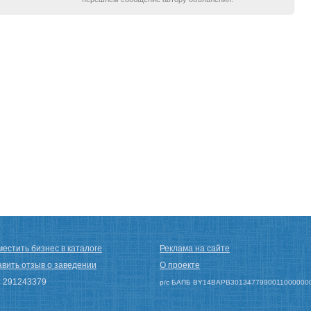
естить бизнес в каталоге
Реклама на сайте
авить отзыв о заведении
О проекте
 291243379
р/с БАПБ BY14BAPB3013477990011000000