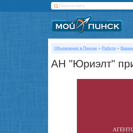
Объявления в Пинске
»
Работа
»
Вакан
АН "Юриэлт" при