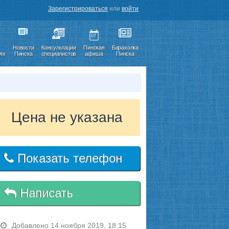
Зарегистрироваться
или
войти
07
Новости
Консультации
Пинская
Барахолка
иях
Пинска
специалистов
афиша
Пинска
Цена не указана
Показать телефон
Написать
Добавлено 14 ноября 2019, 18:15