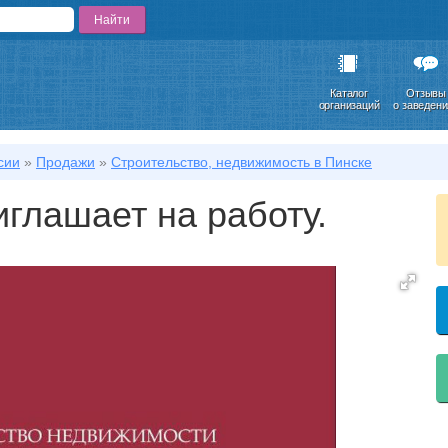
Каталог
Отзывы
организаций
о заведен
сии
»
Продажи
»
Строительство, недвижимость в Пинске
глашает на работу.