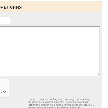
ъявления
После отправки сообщения, вам будет необходимо
подтвердить указанный email, перейдя по ссылке,
отправленной на ваш адрес, и только после этого мы
перешлем сообщение автору объявления.