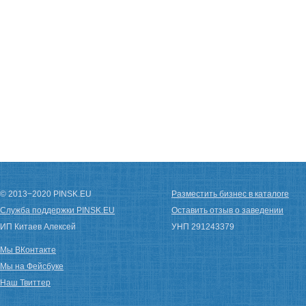
© 2013−2020 PINSK.EU
Разместить бизнес в каталоге
Служба поддержки PINSK.EU
Оставить отзыв о заведении
ИП Китаев Алексей
УНП 291243379
Мы ВКонтакте
Мы на Фейсбуке
Наш Твиттер