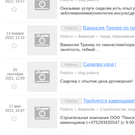
Работа
»
Ищу работу
2022, 10:37
Оказываю услуги сиделки,есть опыт 
заболеваниями(онкология,инсульт,
Вакансия Тренер по г
Работа
13 января
Работа
»
Вакансии
»
Наука, образование
2022, 12:32
Вакансия Тренер по гимнастике/хор
занятость, гибкий …
Сиделка,уход !
Работа
20
Работа
»
Ищу работу
сентября
2021, 11:09
Сиделка с опытом,цена договорная!
Требуются каменщики!
Работа
17 мая
Работа
»
Вакансии
»
Строительство, не
2021, 16:07
Строительная компания ООО "Пинск-
каменщиков.т.+375293435547 (с 9:00