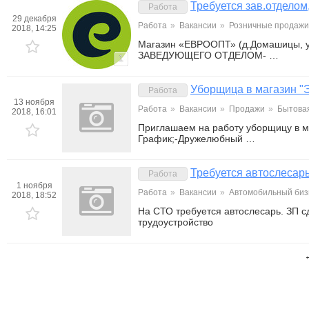
Требуется зав.отделом
Работа
29 декабря
Работа
»
Вакансии
»
Розничные продажи,
2018, 14:25
Магазин «ЕВРООПТ» (д.Домашицы, ул
ЗАВЕДУЮЩЕГО ОТДЕЛОМ- …
1
Уборщица в магазин "
Работа
13 ноября
Работа
»
Вакансии
»
Продажи
»
Бытовая
2018, 16:01
Приглашаем на работу уборщицу в м
График;-Дружелюбный …
Требуется автослесар
Работа
1 ноября
Работа
»
Вакансии
»
Автомобильный биз
2018, 18:52
На СТО требуется автослесарь. ЗП с
трудоустройство