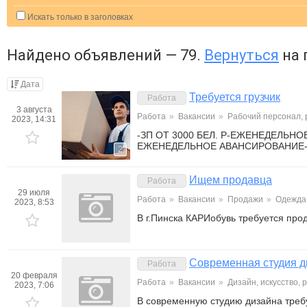
Искать только в заголовках
Найдено объявлений — 79.
Вернуться
на 
Дата
Требуется грузчик
Работа
3 августа
Работа
»
Вакансии
»
Рабочий персонал,
2023, 14:31
-ЗП ОТ 3000 БЕЛ. Р-ЕЖЕНЕДЕЛЬ
ЕЖЕНЕДЕЛЬНОЕ АВАНСИРОВАНИЕ-
2
Ищем продавца
Работа
29 июля
Работа
»
Вакансии
»
Продажи
»
Одежда,
2023, 8:53
В г.Пинска КАРИобувь требуется про
Современная студия д
Работа
20 февраля
Работа
»
Вакансии
»
Дизайн, искусство, 
2023, 7:06
В современную студию дизайна треб