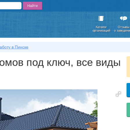
Каталог
Отзывы
организаций
о заведен
аботу в Пинске
омов под ключ, все виды