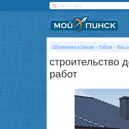
Объявления в Пинске
»
Работа
»
Ищу р
строительство д
работ