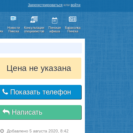
Зарегистрироваться
или
войти
08
Новости
Консультации
Пинская
Барахолка
иях
Пинска
специалистов
афиша
Пинска
Цена не указана
Показать телефон
Написать
Добавлено 5 августа 2020, 8:42