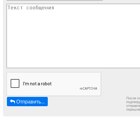
После о
Отправить...
подтверд
отправле
перешле