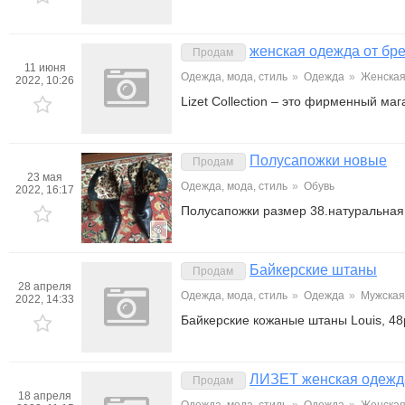
женская одежда от бр
Продам
11 июня
Одежда, мода, стиль
»
Одежда
»
Женска
2022, 10:26
Lizet Сollection – это фирменный м
Полусапожки новые
Продам
23 мая
Одежда, мода, стиль
»
Обувь
2022, 16:17
Полусапожки размер 38.натуральная
3
Байкерские штаны
Продам
28 апреля
Одежда, мода, стиль
»
Одежда
»
Мужская
2022, 14:33
Байкерские кожаные штаны Louis, 48р
ЛИЗЕТ женская одежд
Продам
18 апреля