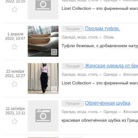
Одежда, мода, стиль
»
Одежда
»
Женска
2022, 11:15
Lizet Сollection – это фирменный м
Продам туфли.
Продам
1 апреля
Одежда, мода, стиль
»
Обувь
2022, 10:47
Туфли бежевые, с добавлением нату
4
Женская одежда от брен
Продам
22 ноября
Одежда, мода, стиль
»
Одежда
»
Женска
2021, 12:27
Lizet Сollection – это фирменный м
5
Облегчённая шубка
Продам
11 октября
Одежда, мода, стиль
»
Одежда
»
Женска
2021, 12:11
красивая облегчённая шубка из Грец