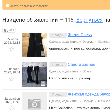
Искать только в заголовках
Найдено объявлений — 116.
Вернуться
на
Дата
Жилет Guess
Продам
15 июля
Одежда, мода, стиль
»
Одежда
»
Женска
2023, 22:13
оригинал,отличное качество,размер 
1
Сапоги зимние
Продам
18 ноября
Одежда, мода, стиль
»
Обувь
2022, 10:04
Сапоги зимние 36 размер
2
Женская одежда белор
Продам
22 октября
Одежда, мода, стиль
»
Одежда
»
Женска
2022, 11:46
Lizet Сollection – это фирменный м