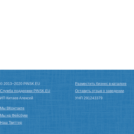
© 2013−2020 PINSK.EU
Разместить бизнес в каталоге
Служба поддержки PINSK.EU
Оставить отзыв о заведении
ИП Китаев Алексей
УНП 291243379
Мы ВКонтакте
Мы на Фейсбуке
Наш Твиттер