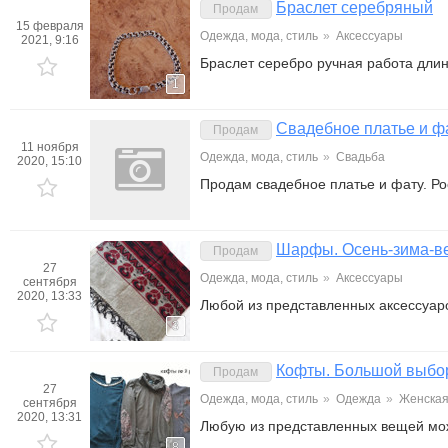
Браслет серебряный
Продам
15 февраля
Одежда, мода, стиль
»
Аксессуары
2021, 9:16
Браслет серебро ручная работа длин
1
Свадебное платье и ф
Продам
11 ноября
Одежда, мода, стиль
»
Свадьба
2020, 15:10
Продам свадебное платье и фату. Ро
Шарфы. Осень-зима-в
Продам
27
Одежда, мода, стиль
»
Аксессуары
сентября
2020, 13:33
Любой из представленных аксессуар
3
Кофты. Большой выбо
Продам
27
Одежда, мода, стиль
»
Одежда
»
Женска
сентября
2020, 13:31
Любую из представленных вещей мож
8