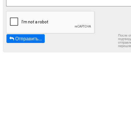
После о
Отправить...
подтверд
отправле
перешле