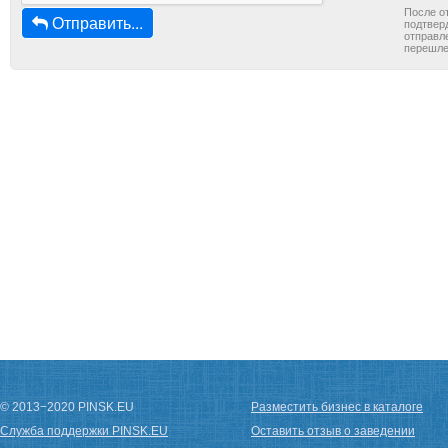
После о
Отправить...
подтверд
отправле
перешле
© 2013−2020 PINSK.EU
Разместить бизнес в каталоге
Служба поддержки PINSK.EU
Оставить отзыв о заведении