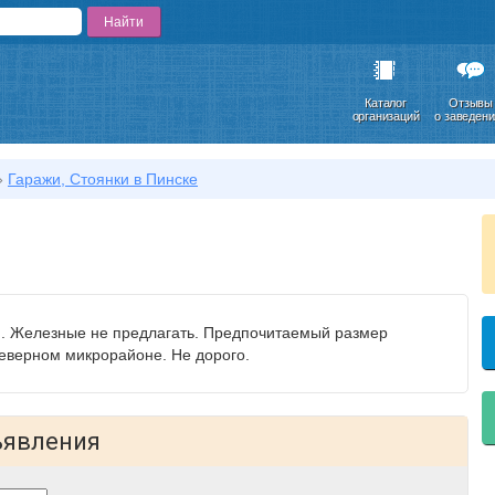
Каталог
Отзывы
организаций
о заведен
»
Гаражи, Стоянки в Пинске
м. Железные не предлагать. Предпочитаемый размер
еверном микрорайоне. Не дорого.
ъявления