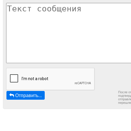
После о
Отправить...
подтверд
отправле
перешле