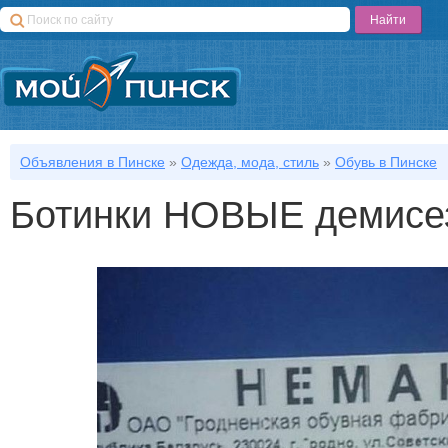
Объявления в Пинске
»
Одежда, мода, стиль
»
Обувь в Пинске
Ботинки НОВЫЕ демисе