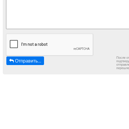
После о
Отправить...
подтверд
отправле
перешле