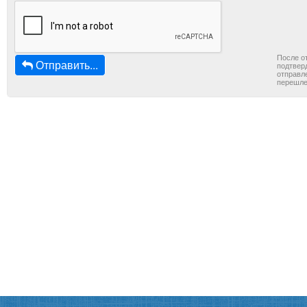
После о
Отправить...
подтверд
отправле
перешле