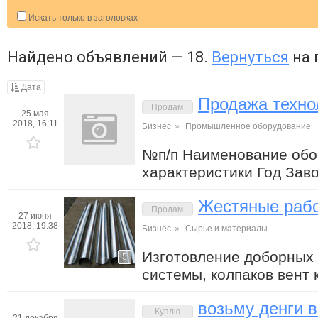
Искать только в заголовках
Найдено объявлений — 18.
Вернуться
на 
Дата
Продажа техно
Продам
25 мая
2018, 16:11
Бизнес
»
Промышленное оборудование
№п/п Наименование обор
характеристики Год Зав
Жестяные раб
Продам
27 июня
2018, 19:38
Бизнес
»
Сырье и материалы
Изготовление доборных 
5
системы, колпаков вент
возьму денги в
Куплю