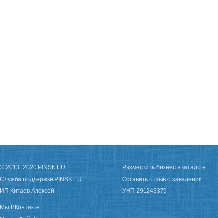
© 2013−2020 PINSK.EU
Разместить бизнес в каталоге
Служба поддержки PINSK.EU
Оставить отзыв о заведении
ИП Китаев Алексей
УНП 291243379
Мы ВКонтакте