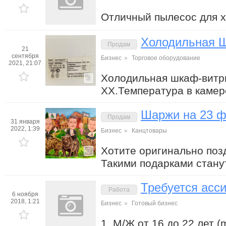
Отличный пылесос для 
Холодильная 
Продам
21
сентября
Бизнес
»
Торговое оборудование
2021, 21:07
Холодильная шкаф-витри
3
ХХ.Температура в камер
Шаржи на 23 
Продам
31 января
2022, 1:39
Бизнес
»
Канцтовары
Хотите оригинально поз
2
Такими подарками стану
Требуется асс
Работа
6 ноября
2018, 1:21
Бизнес
»
Готовый бизнес
1. М/Ж от 16 до 22 лет (